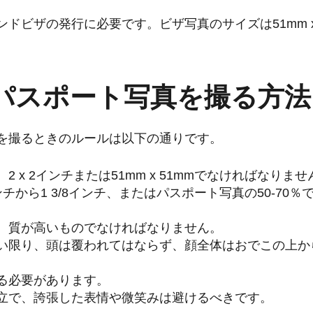
ドビザの発行に必要です。ビザ写真のサイズは51mm x 5
パスポート写真を撮る方法
を撮るときのルールは以下の通りです。
2 x 2インチまたは51mm x 51mmでなければなりませ
チから1 3/8インチ、またはパスポート写真の50-70
、質が高いものでなければなりません。
い限り、頭は覆われてはならず、顔全体はおでこの上か
。
る必要があります。
立で、誇張した表情や微笑みは避けるべきです。