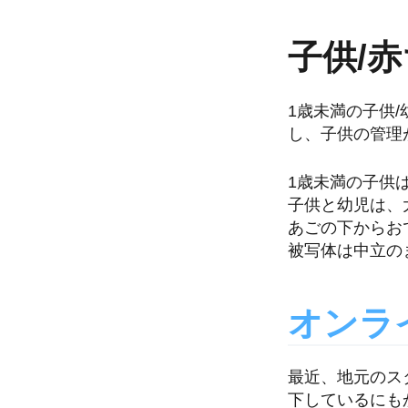
子供/
1歳未満の子供
し、子供の管理
1歳未満の子供
子供と幼児は、
あごの下からお
被写体は中立の
オンラ
最近、地元のス
下しているにも