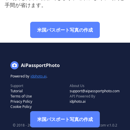
手間が省けます。
米国パスポート写真の作成
AiPassportPhoto
Powered by
idphoto.ai
.
Support
About Us
Tutorial
support@aipassportphoto.com
Terms of Use
API Powered By
Privacy Policy
idphoto.ai
Cookie Policy
米国パスポート写真の作成
© 2018 - 2024 All rights reserved by aipassportphoto.com v:1.0.2