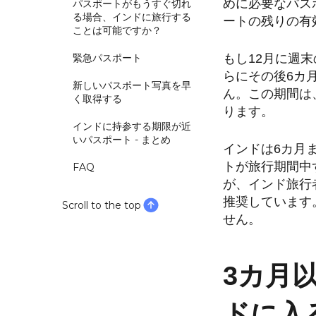
めに必要なパス
パスポートがもうすぐ切れ
る場合、インドに旅行する
ートの残りの有
ことは可能ですか？
緊急パスポート
もし12月に週
らにその後6カ
新しいパスポート写真を早
ん。この期間は
く取得する
ります。
インドに持参する期限が近
いパスポート - まとめ
インドは6カ月
トが旅行期間中
FAQ
が、インド旅行
推奨しています
Scroll to the top
せん。
3カ月
ドに入